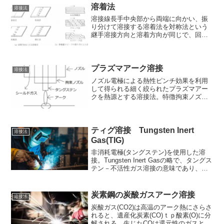
大幅に低減できる。こ...
溶着法
溶接法
溶接線長手中央部から両端に向かい、振
り分けて溶接する溶着法を対称法という
継手溶接方向と溶着方向が同じで、回転
変形がもっとも発生し易い溶着法は前進
法である拘束の大きい厚鋼板のはめ込み
多層溶接に適した溶着法は対称ブロック
法である詳細説明1. 前...
プラズマアーク溶接
溶接法
ノズル電極による熱性ピンチ効果を利用
して得られる細く絞られたプラズマアー
クを熱源とする溶接法。特徴拘束ノズル
でアークを細く絞ることにより熱性ピン
チ効果を得るステンレス鋼のキーホール
溶接に用いられるシールドガスにアルゴ
ンが用いられるティグ溶接...
ティグ溶接 Tungsten Inert
溶接法
Gas(TIG)
非消耗電極(タングステン)を使用した溶
接。Tungsten Inert Gasの略で、タングス
テン－不活性ガス溶接の意味であり、不
活性ガスはアルゴンが一般的に用いられ
る。タングステンの融点は金属の中で最
も高い。作業が長時間にわたっても高温
炭素鋼の炭酸ガスアーク溶接
溶接法
に...
炭酸ガス(CO2)は高温のアーク熱にさらさ
れると、遺産化炭素(CO)ｔｐ酸素(O)に分
解される。生じたCOは還元性のガスとし