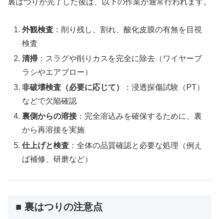
裏はつりが完了した後は、以下の作業が通常行われます。
外観検査
：削り残し、割れ、酸化皮膜の有無を目視
検査
清掃
：スラグや削りカスを完全に除去（ワイヤーブ
ラシやエアブロー）
非破壊検査（必要に応じて）
：浸透探傷試験（PT）
などで欠陥確認
裏側からの溶接
：完全溶込みを確保するために、裏
から再溶接を実施
仕上げと検査
：全体の品質確認と必要な処理（例え
ば補修、研磨など）
■ 裏はつりの注意点