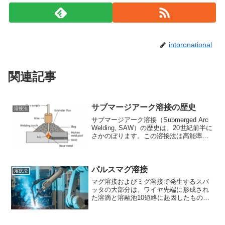
intoronational
関連記事
サブマージアーク溶接の歴史
溶接法
サブマージアーク溶接（Submerged Arc
Welding, SAW）の歴史は、20世紀前半に
さかのぼります。この溶接法は高能率・
高品質な溶接が可能であるため、発明以
来急速に発展し、現在も造船・橋梁・圧
力容器などの重工業分野で広く使用...
パルスマグ溶接
溶接法
マグ溶接およびミグ溶接で発生するスパ
ッタの大部分は、ワイヤ先端に形成され
た溶滴と溶融池10短絡に起因したもので
ある。したがって液滴を短絡させずにワ
イヤ端から離脱させて、溶融池へ移行さ
せることができれば、 スパッタの発生を